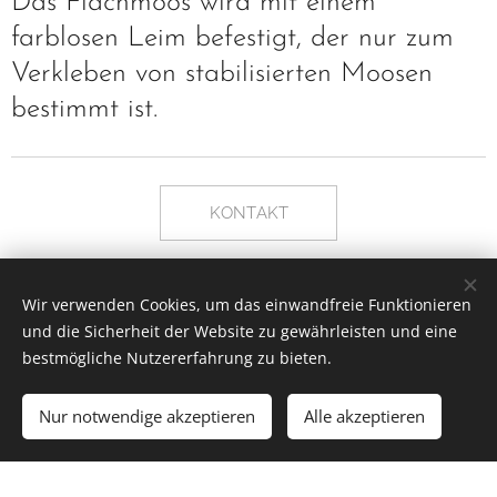
Das Flachmoos wird mit einem
farblosen Leim befestigt, der nur zum
Verkleben von stabilisierten Moosen
bestimmt ist.
KONTAKT
Wir verwenden Cookies, um das einwandfreie Funktionieren
und die Sicherheit der Website zu gewährleisten und eine
bestmögliche Nutzererfahrung zu bieten.
MOOOS.de | Alle Rechte vorbehalten 2019
Nur notwendige akzeptieren
Alle akzeptieren
Unterstützt von
Webnode
Cookies
Los geht´s
Erstellen Sie Ihre Webseite gratis!